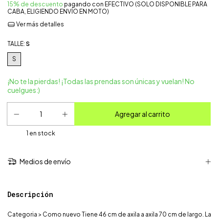
15% de descuento
pagando con EFECTIVO (SOLO DISPONIBLE PARA
CABA, ELIGIENDO ENVÍO EN MOTO)
Ver más detalles
TALLE:
S
S
¡No te la pierdas! ¡Todas las prendas son únicas y vuelan! No
cuelgues:)
1
en stock
Medios de envío
Descripción
Categoria > Como nuevo Tiene 46 cm de axila a axila 70 cm de largo. La