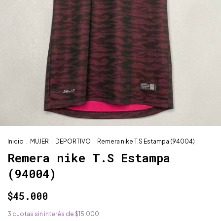
Inicio
.
MUJER
.
DEPORTIVO
.
Remera nike T.S Estampa (94004)
Remera nike T.S Estampa
(94004)
$45.000
3
cuotas sin interés de
$15.000