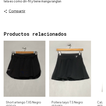
tela es como dri-fit y tiene manga ranglan
Compartir
Productos relacionados
Short artengo T.XS Negro
Pollera taiyo T.S Negro
Calza 