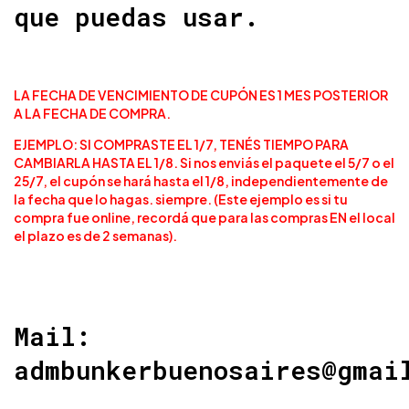
que puedas usar.
LA FECHA DE VENCIMIENTO DE CUPÓN ES 1 MES POSTERIOR
A LA FECHA DE COMPRA.
EJEMPLO: SI COMPRASTE EL 1/7, TENÉS TIEMPO PARA
CAMBIARLA HASTA EL 1/8. Si nos enviás el paquete el 5/7 o el
25/7, el cupón se hará hasta el 1/8, independientemente de
la fecha que lo hagas. siempre. (Este ejemplo es si tu
compra fue online, recordá que para las compras EN el local
el plazo es de 2 semanas).
Mail:
admbunkerbuenosaires@gmai