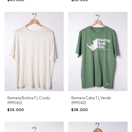
Remera Bolivia T.L Crudo
Remera Cake T.L Verde
(M9062)
(M9042)
$35.000
$38.000