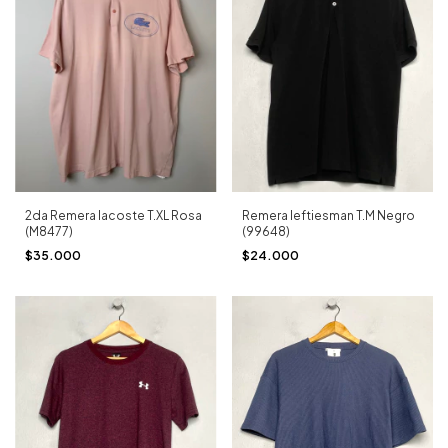
2da Remera lacoste T.XL Rosa
Remera leftiesman T.M Negro
(M8477)
(99648)
$35.000
$24.000