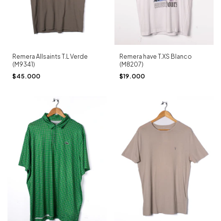
Remera Allsaints T.L Verde
Remera have T.XS Blanco
(M9341)
(M8207)
$45.000
$19.000