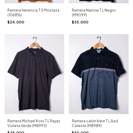
Remera Narrow T.L Negro
Remera Herencia T.S Mostaza
(M9099)
(106816)
$35.000
$24.000
Remera Michael Kors T.L Rayas
Remera calvin klein T.L Azul
Violeta Verde (M8993)
Celeste (M8989)
$45.000
$30.000