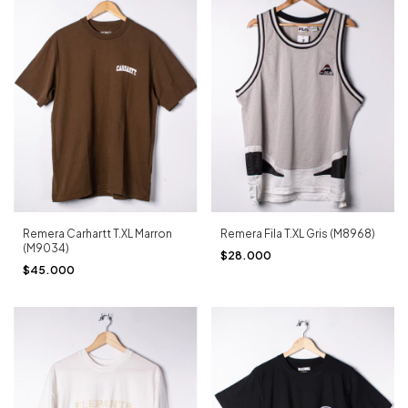
Remera Carhartt T.XL Marron
Remera Fila T.XL Gris (M8968)
(M9034)
$28.000
$45.000