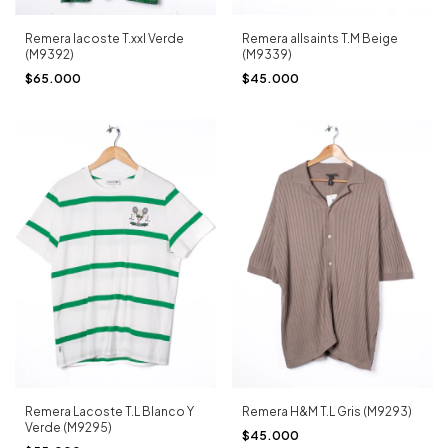
Remera lacoste T.xxl Verde
Remera allsaints T.M Beige
(M9392)
(M9339)
$65.000
$45.000
Remera Lacoste T.L Blanco Y
Remera H&M T.L Gris (M9293)
Verde (M9295)
$45.000