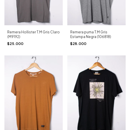
Remera Hollister T.M Gris Claro
Remera puma T.M Gris
(M9192)
Estampa Negra (106818)
$25.000
$28.000