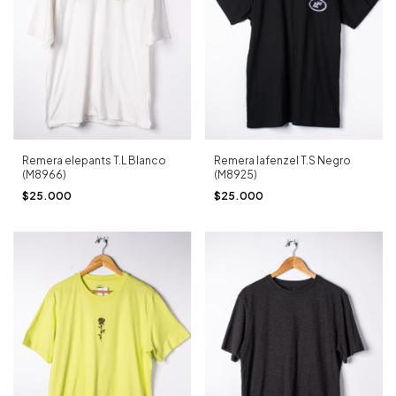
Remera elepants T.L Blanco
Remera lafenzel T.S Negro
(M8966)
(M8925)
$25.000
$25.000