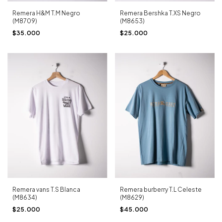
Remera H&M T.M Negro
Remera Bershka T.XS Negro
(M8709)
(M8653)
$35.000
$25.000
Remera vans T.S Blanca
Remera burberry T.L Celeste
(M8634)
(M8629)
$25.000
$45.000