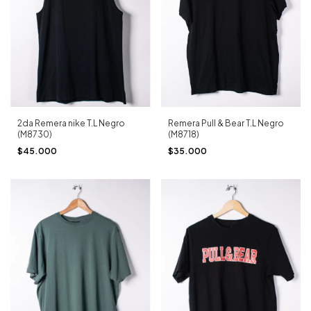
2da Remera nike T.L Negro
Remera Pull & Bear T.L Negro
(M8730)
(M8718)
$45.000
$35.000