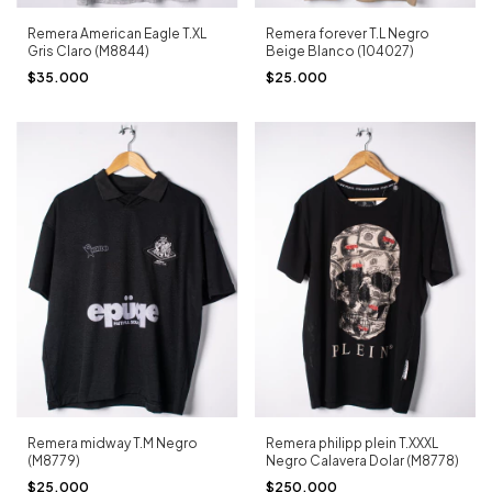
Remera American Eagle T.XL
Remera forever T.L Negro
Gris Claro (M8844)
Beige Blanco (104027)
$35.000
$25.000
Remera philipp plein T.XXXL
Remera midway T.M Negro
Negro Calavera Dolar (M8778)
(M8779)
$250.000
$25.000