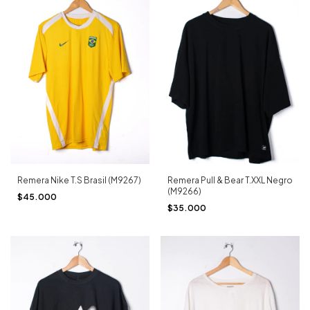
Remera Nike T.S Brasil (M9267)
Remera Pull & Bear T.XXL Negro
(M9266)
$45.000
$35.000