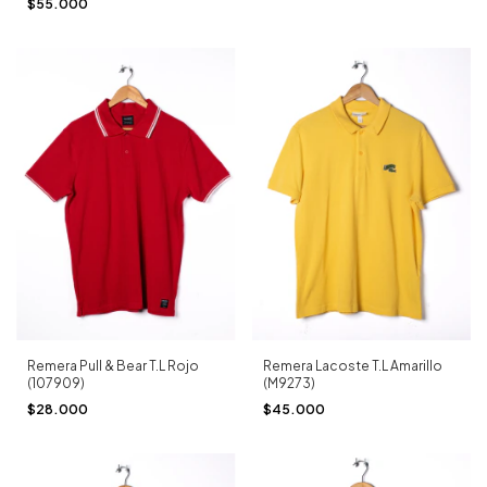
$55.000
Remera Pull & Bear T.L Rojo
Remera Lacoste T.L Amarillo
(107909)
(M9273)
$28.000
$45.000