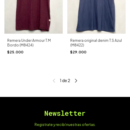
Remera Under Armour T.M
Remera original denim T.S Azul
Bordo (M8424)
(M8422)
$25.000
$29.000
1
de
2
Newsletter
Registrate y recibí nuestras ofertas.