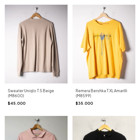
Sweater Uniqlo T.S Beige
Remera Bershka T.XL Amarilli
(M8600)
(M8599)
$45.000
$35.000