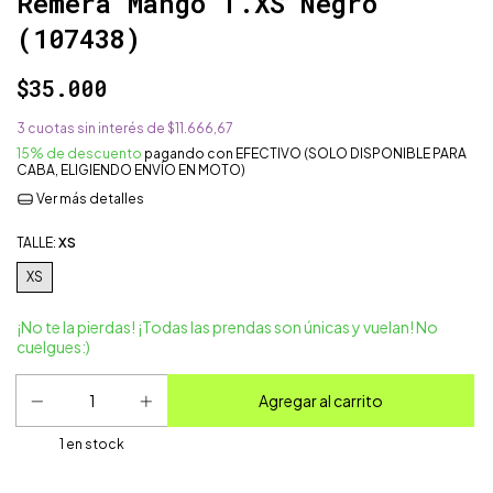
Remera Mango T.XS Negro
(107438)
$35.000
3
cuotas sin interés de
$11.666,67
15% de descuento
pagando con EFECTIVO (SOLO DISPONIBLE PARA
CABA, ELIGIENDO ENVÍO EN MOTO)
Ver más detalles
TALLE:
XS
XS
¡No te la pierdas! ¡Todas las prendas son únicas y vuelan! No
cuelgues:)
1
en stock