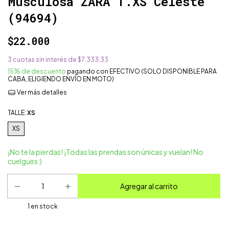
Musculosa ZARA T.XS Celeste
(94694)
$22.000
3
cuotas sin interés de
$7.333,33
15% de descuento
pagando con EFECTIVO (SOLO DISPONIBLE PARA
CABA, ELIGIENDO ENVÍO EN MOTO)
Ver más detalles
TALLE:
XS
XS
¡No te la pierdas! ¡Todas las prendas son únicas y vuelan! No
cuelgues:)
1
en stock