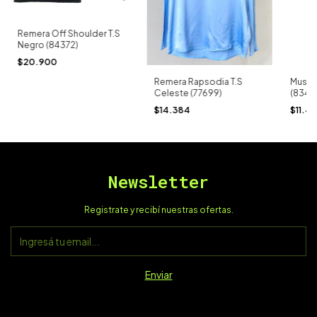
Remera Off Shoulder T.S
Negro (84372)
$20.900
Remera Rapsodia T.S
Muscu
Celeste (77699)
(8349
$14.384
$11.4
Newsletter
Registrate y recibí nuestras ofertas.