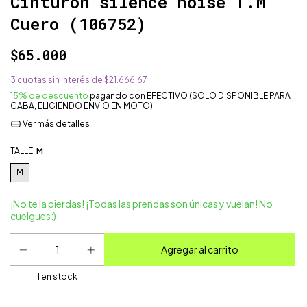
Cinturón silence noise T.M
Cuero (106752)
$65.000
3
cuotas sin interés de
$21.666,67
15% de descuento
pagando con EFECTIVO (SOLO DISPONIBLE PARA
CABA, ELIGIENDO ENVÍO EN MOTO)
Ver más detalles
TALLE:
M
M
¡No te la pierdas! ¡Todas las prendas son únicas y vuelan! No
cuelgues:)
1
en stock