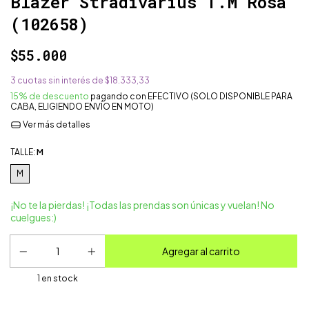
Blazer Stradivarius T.M Rosa
(102658)
$55.000
3
cuotas sin interés de
$18.333,33
15% de descuento
pagando con EFECTIVO (SOLO DISPONIBLE PARA
CABA, ELIGIENDO ENVÍO EN MOTO)
Ver más detalles
TALLE:
M
M
¡No te la pierdas! ¡Todas las prendas son únicas y vuelan! No
cuelgues:)
1
en stock